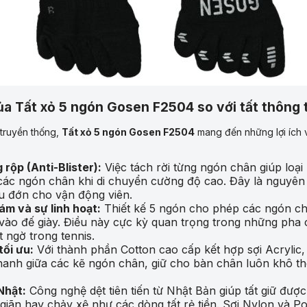
ủa Tất xỏ 5 ngón Gosen F2504 so với tất thông
 truyền thống,
Tất xỏ 5 ngón Gosen F2504
mang đến những lợi ích v
rộp (Anti-Blister):
Việc tách rời từng ngón chân giúp loạ
a các ngón chân khi di chuyển cường độ cao. Đây là nguyê
u đớn cho vận động viên.
m và sự linh hoạt:
Thiết kế 5 ngón cho phép các ngón ch
vào đế giày. Điều này cực kỳ quan trọng trong những pha
 ngờ trong tennis.
tối ưu:
Với thành phần Cotton cao cấp kết hợp sợi Acrylic,
hanh giữa các kẽ ngón chân, giữ cho bàn chân luôn khô t
Nhật:
Công nghệ dệt tiên tiến từ Nhật Bản giúp tất giữ đượ
ị giãn hay chảy xệ như các dòng tất rẻ tiền. Sợi Nylon và 