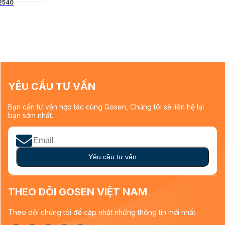
2540
YÊU CẦU TƯ VẤN
Bạn cần tư vấn hợp tác cùng Gosen, Chúng tôi sẽ liên hệ lại
bạn sớm nhất.
Yêu cầu tư vấn
THEO DÕI GOSEN VIỆT NAM
Theo dõi chúng tôi để cập nhật những thông tin mới nhất.