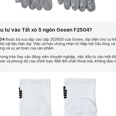
ầu tư vào Tất xỏ 5 ngón Gosen F2504?
504
thuộc bộ sưu tập cao cấp 2026SS của Gosen, đại diện cho sự kết
 vật liệu hiện đại. Việc sở hữu chứng nhận từ Hiệp hội Cầu lông và
ợng và sự an toàn của sản phẩm.
phong trào hay vận động viên chuyên nghiệp, việc đầu tư vào một đô
hỏe và phong độ của chính bạn. Một đôi chân thoải mái, không đau n
.