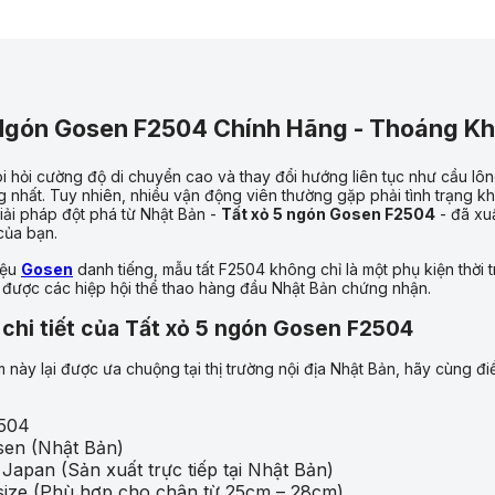
Ngón Gosen F2504 Chính Hãng - Thoáng Kh
 hỏi cường độ di chuyển cao và thay đổi hướng liên tục như cầu lôn
ng nhất. Tuy nhiên, nhiều vận động viên thường gặp phải tình trạng 
Giải pháp đột phá từ Nhật Bản -
Tất xỏ 5 ngón Gosen F2504
- đã xuấ
của bạn.
iệu
Gosen
danh tiếng, mẫu tất F2504 không chỉ là một phụ kiện thời 
ụ, được các hiệp hội thể thao hàng đầu Nhật Bản chứng nhận.
 chi tiết của Tất xỏ 5 ngón Gosen F2504
m này lại được ưa chuộng tại thị trường nội địa Nhật Bản, hãy cùng 
504
en (Nhật Bản)
Japan (Sản xuất trực tiếp tại Nhật Bản)
ize (Phù hợp cho chân từ 25cm – 28cm)