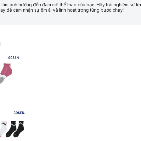
ỏ làm ảnh hưởng đến đam mê thể thao của bạn. Hãy trải nghiệm sự kh
y để cảm nhận sự êm ái và linh hoạt trong từng bước chạy!
N