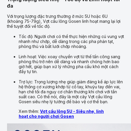
đa
Với trọng lượng đặc trưng thường ở mức 5U hoặc 6U
(khoảng 75-79g), Vợt cầu lông Gosen linh hoạt mang lại lợi
thế tuyệt đối về tốc độ.
Tốc độ: Người chơi có thể thực hiện những cú vung vợt
nhanh như chớp, dễ dàng trong các pha phản tạt,
phòng thủ và bắt lưới chớp nhoáng.
Linh hoạt: Việc xoay chuyển vợt từ thế tấn công sang
phòng thủ trở nên dễ dàng và nhanh chóng hơn bao
giờ hết, giúp bạn xử lý những pha cầu khó một cách
đầy tự tin.
Trợ lực: Trọng lượng nhẹ giúp giảm đáng kể áp lực lên
hệ thống cơ xương khớp từ cổ tay, khuỷu tay đến vai,
hạn chế tối đa nguy cơ chấn thương khi chơi với tần
suất cao. Có thể nói, đây là một cây Vợt cầu lông
Gosen siêu nhẹ lý tưởng để bảo vệ cơ thể bạn.
Xem thêm:
Vợt cầu lông 5U - Siêu nhẹ, linh
hoạt cho người chơi Gosen