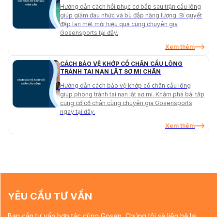
Hướng dẫn cách hồi phục cơ bắp sau trận cầu lông
giúp giảm đau nhức và bù đắp năng lượng. Bí quyết
đập tan mệt mỏi hiệu quả cùng chuyên gia
Gosensports tại đây.
Xem thêm
CÁCH BẢO VỆ KHỚP CỔ CHÂN CẦU LÔNG
TRÁNH TAI NẠN LẬT SƠ MI CHÂN
Hướng dẫn cách bảo vệ khớp cổ chân cầu lông
giúp phòng tránh tai nạn lật sơ mi. Khám phá bài tập
củng cố cổ chân cùng chuyên gia Gosensports
ngay tại đây.
Xem thêm
YÊU CẦU TƯ VẤN
Bạn cần tư vấn hợp tác cùng Gosen, Chúng tôi sẽ liên hệ lại