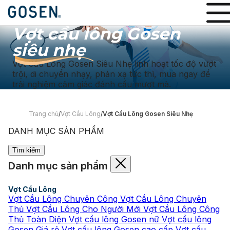
Vợt cầu lông Gosen
siêu nhẹ
Vợt Cầu Lông Gosen Siêu Nhẹ linh hoạt tốc độ vượt
trội, di chuyển nhạy, phản xạ tức thì, mua ngay để
trải nghiệm cảm giác đánh cầu mượt mà.
Trang chủ
/
Vợt Cầu Lông
/
Vợt Cầu Lông Gosen Siêu Nhẹ
DANH MỤC SẢN PHẨM
Tìm kiếm
Danh mục sản phẩm
Vợt Cầu Lông
Vợt Cầu Lông Chuyên Công
Vợt Cầu Lông Chuyên
Thủ
Vợt Cầu Lông Cho Người Mới
Vợt Cầu Lông Công
Thủ Toàn Diện
Vợt cầu lông Gosen nữ
Vợt cầu lông
Gosen Giá rẻ
Vợt cầu lông Gosen cao cấp
Vợt cầu