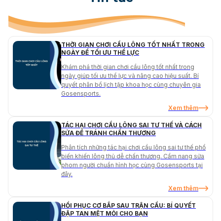
THỜI GIAN CHƠI CẦU LÔNG TỐT NHẤT TRONG
NGÀY ĐỂ TỐI ƯU THỂ LỰC
Khám phá thời gian chơi cầu lông tốt nhất trong
ngày giúp tối ưu thể lực và nâng cao hiệu suất. Bí
quyết phân bổ lịch tập khoa học cùng chuyên gia
Gosensports.
Xem thêm
TÁC HẠI CHƠI CẦU LÔNG SAI TƯ THẾ VÀ CÁCH
SỬA ĐỂ TRÁNH CHẤN THƯƠNG
Phân tích những tác hại chơi cầu lông sai tư thế phổ
biến khiến lông thủ dễ chấn thương. Cẩm nang sửa
phom người chuẩn hình học cùng Gosensports tại
đây.
Xem thêm
HỒI PHỤC CƠ BẮP SAU TRẬN CẦU: BÍ QUYẾT
ĐẬP TAN MỆT MỎI CHO BẠN