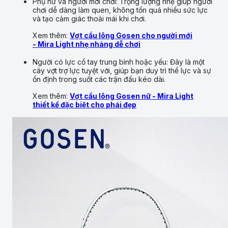
Phụ nữ và người mới chơi: Trọng lượng nhẹ giúp người
chơi dễ dàng làm quen, không tốn quá nhiều sức lực
và tạo cảm giác thoải mái khi chơi.
Xem thêm:
Vợt cầu lông Gosen cho người mới
- Mira Light nhẹ nhàng dễ chơi
Người có lực cổ tay trung bình hoặc yếu: Đây là một
cây vợt trợ lực tuyệt vời, giúp bạn duy trì thể lực và sự
ổn định trong suốt các trận đấu kéo dài.
Xem thêm:
Vợt cầu lông Gosen nữ - Mira Light
thiết kế đặc biệt cho phái đẹp