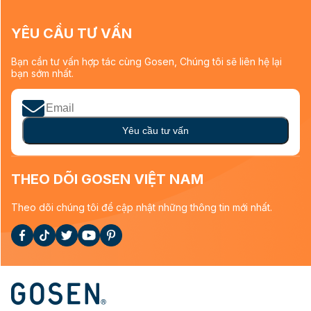
YÊU CẦU TƯ VẤN
Bạn cần tư vấn hợp tác cùng Gosen, Chúng tôi sẽ liên hệ lại
bạn sớm nhất.
Yêu cầu tư vấn
THEO DÕI GOSEN VIỆT NAM
Theo dõi chúng tôi để cập nhật những thông tin mới nhất.