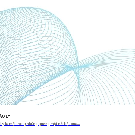
ẢO LY
y là một trong những gương mặt nổi bật của...