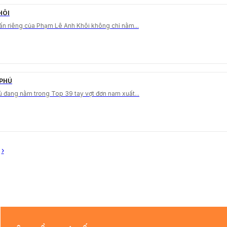
HÔI
ấn riêng của Phạm Lê Anh Khôi không chỉ nằm...
 PHÚ
 đang nằm trong Top 39 tay vợt đơn nam xuất...
›