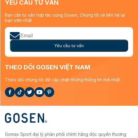
YÊU CẦU TƯ VẤN
Bạn cần tư vấn hợp tác cùng Gosen, Chúng tôi sẽ liên hệ lại
bạn sớm nhất.
Yêu cầu tư vấn
THEO DÕI GOSEN VIỆT NAM
Theo dõi chúng tôi để cập nhật những thông tin mới nhất.
Gomax Sport đại lý phân phối chính hãng độc quyền thương