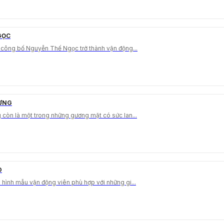
GỌC
 công bố Nguyễn Thế Ngọc trở thành vận động...
HƯNG
còn là một trong những gương mặt có sức lan...
O
hình mẫu vận động viên phù hợp với những gi...