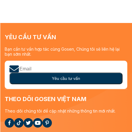
YÊU CẦU TƯ VẤN
Bạn cần tư vấn hợp tác cùng Gosen, Chúng tôi sẽ liên hệ lại
bạn sớm nhất.
Yêu cầu tư vấn
THEO DÕI GOSEN VIỆT NAM
Theo dõi chúng tôi để cập nhật những thông tin mới nhất.