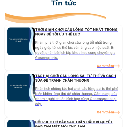
Tin tức
THỜI GIAN CHƠI CẦU LÔNG TỐT NHẤT TRONG
NGÀY ĐỂ TỐI ƯU THỂ LỰC
Khám phá thời gian chơi cầu lông tốt nhất trong
ngày giúp tối ưu thể lực và nâng cao hiệu suất. Bí
quyết phân bổ lịch tập khoa học cùng chuyên gia
Gosensports.
Xem thêm
TÁC HẠI CHƠI CẦU LÔNG SAI TƯ THẾ VÀ CÁCH
SỬA ĐỂ TRÁNH CHẤN THƯƠNG
Phân tích những tác hại chơi cầu lông sai tư thế phổ
biến khiến lông thủ dễ chấn thương. Cẩm nang sửa
phom người chuẩn hình học cùng Gosensports tại
đây.
Xem thêm
HỒI PHỤC CƠ BẮP SAU TRẬN CẦU: BÍ QUYẾT
ĐẬP TAN MỆT MỎI CHO BẠN