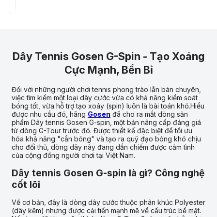
Dây Tennis Gosen G-Spin - Tạo Xoáng
Cực Mạnh, Bền Bỉ
Đối với những người chơi tennis phong trào lẫn bán chuyên,
việc tìm kiếm một loại dây cước vừa có khả năng kiểm soát
bóng tốt, vừa hỗ trợ tạo xoáy (spin) luôn là bài toán khó.Hiểu
được nhu cầu đó, hãng
Gosen
đã cho ra mắt dòng sản
phẩm Dây tennis Gosen G-spin, một bản nâng cấp đáng giá
từ dòng G-Tour trước đó. Được thiết kế đặc biệt để tối ưu
hóa khả năng "cắn bóng" và tạo ra quỹ đạo bóng khó chịu
cho đối thủ, dòng dây này đang dần chiếm được cảm tình
của cộng đồng người chơi tại Việt Nam.
Dây tennis Gosen G-spin là gì? Công nghệ
cốt lõi
Về cơ bản, đây là dòng dây cước thuộc phân khúc Polyester
(dây kẽm) nhưng được cải tiến mạnh mẽ về cấu trúc bề mặt.