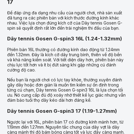
17
Để đáp ứng đa dạng nhu cầu của người chơi, nhà sản xuất
đã tung ra các phiên bản với kích thước đường kính khác
nhau. Việc lựa chọn đúng kích cỡ của Dây tennis Gosen G-
spin sẽ quyết định rất lớn đến trải nghiệm thi đấu của bạn.
Dây tennis Gosen G-spin3 16L (1.24-1.32mm)
Phiên bản 16L thường có đường kính dao động từ 1.24mm
đến 1.32mm. Đây là kích cỡ dây trung bình, thiên về độ bền
và khả năng kiểm soát. Với tiết diện dày hơn, phiên bản này
chịu lực tốt hơn và ít bị đứt sảng khi gặp những cú đánh
cường độ cao.
Nếu bạn là người chơi có lực tay khỏe, thường xuyên đánh
gãy dây hoặc đơn giản là muốn tìm kiếm sự ổn định trong
từng cú chạm, Dây tennis Gosen G-spin3 16L là lựa chọn tối
ưu. Nó cung cấp đủ độ xoáy nhờ thiết kế lục giác nhưng vẫn
đảm bảo tuổi thọ dây kéo dài hơn đáng kể.
Dây tennis Gosen G-spin3 17 (1.19-1.27mm)
Ngược lại với 16L, phiên bản 17 có đường kính mảnh hơn, từ
1.19mm đến 1.27mm. Nguyên tắc chung của dây vợt là dây
càng mảnh thì độ bám bóng càng tốt và lực đẩy càng mạnh.