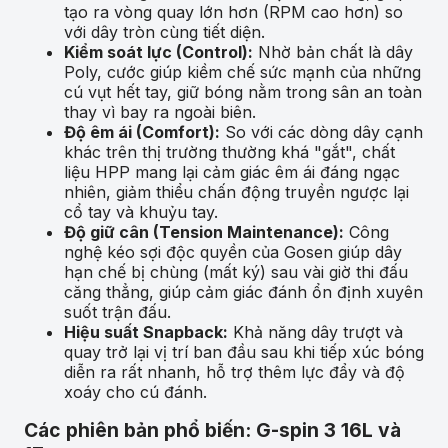
tạo ra vòng quay lớn hơn (RPM cao hơn) so
với dây tròn cùng tiết diện.
Kiểm soát lực (Control):
Nhờ bản chất là dây
Poly, cước giúp kiềm chế sức mạnh của những
cú vụt hết tay, giữ bóng nằm trong sân an toàn
thay vì bay ra ngoài biên.
Độ êm ái (Comfort):
So với các dòng dây cạnh
khác trên thị trường thường khá "gắt", chất
liệu HPP mang lại cảm giác êm ái đáng ngạc
nhiên, giảm thiểu chấn động truyền ngược lại
cổ tay và khuỷu tay.
Độ giữ cân (Tension Maintenance):
Công
nghệ kéo sợi độc quyền của Gosen giúp dây
hạn chế bị chùng (mất ký) sau vài giờ thi đấu
căng thẳng, giúp cảm giác đánh ổn định xuyên
suốt trận đấu.
Hiệu suất Snapback:
Khả năng dây trượt và
quay trở lại vị trí ban đầu sau khi tiếp xúc bóng
diễn ra rất nhanh, hỗ trợ thêm lực đẩy và độ
xoáy cho cú đánh.
Các phiên bản phổ biến: G-spin 3 16L và