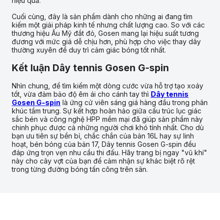
hiệu quả.
Cuối cùng, đây là sản phẩm dành cho những ai đang tìm
kiếm một giải pháp kinh tế nhưng chất lượng cao. So với các
thương hiệu Âu Mỹ đắt đỏ, Gosen mang lại hiệu suất tương
đương với mức giá dễ chịu hơn, phù hợp cho việc thay dây
thường xuyên để duy trì cảm giác bóng tốt nhất.
Kết luận Dây tennis Gosen G-spin
Nhìn chung, để tìm kiếm một dòng cước vừa hỗ trợ tạo xoáy
tốt, vừa đảm bảo độ êm ái cho cánh tay thì
Dây tennis
Gosen G-spin
là ứng cử viên sáng giá hàng đầu trong phân
khúc tầm trung. Sự kết hợp hoàn hảo giữa cấu trúc lục giác
sắc bén và công nghệ HPP mềm mại đã giúp sản phẩm này
chinh phục được cả những người chơi khó tính nhất. Cho dù
bạn ưu tiên sự bền bỉ, chắc chắn của bản 16L hay sự linh
hoạt, bén bóng của bản 17, Dây tennis Gosen G-spin đều
đáp ứng trọn vẹn nhu cầu thi đấu. Hãy trang bị ngay "vũ khí"
này cho cây vợt của bạn để cảm nhận sự khác biệt rõ rệt
trong từng đường bóng tấn công trên sân.