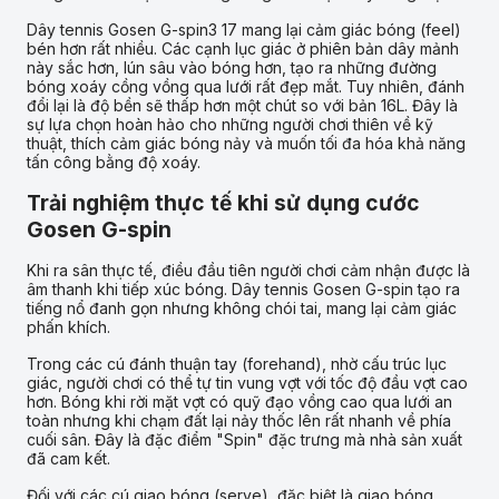
Dây tennis Gosen G-spin3 17 mang lại cảm giác bóng (feel)
bén hơn rất nhiều. Các cạnh lục giác ở phiên bản dây mảnh
này sắc hơn, lún sâu vào bóng hơn, tạo ra những đường
bóng xoáy cồng vồng qua lưới rất đẹp mắt. Tuy nhiên, đánh
đổi lại là độ bền sẽ thấp hơn một chút so với bản 16L. Đây là
sự lựa chọn hoàn hảo cho những người chơi thiên về kỹ
thuật, thích cảm giác bóng nảy và muốn tối đa hóa khả năng
tấn công bằng độ xoáy.
Trải nghiệm thực tế khi sử dụng cước
Gosen G-spin
Khi ra sân thực tế, điều đầu tiên người chơi cảm nhận được là
âm thanh khi tiếp xúc bóng. Dây tennis Gosen G-spin tạo ra
tiếng nổ đanh gọn nhưng không chói tai, mang lại cảm giác
phấn khích.
Trong các cú đánh thuận tay (forehand), nhờ cấu trúc lục
giác, người chơi có thể tự tin vung vợt với tốc độ đầu vợt cao
hơn. Bóng khi rời mặt vợt có quỹ đạo vồng cao qua lưới an
toàn nhưng khi chạm đất lại nảy thốc lên rất nhanh về phía
cuối sân. Đây là đặc điểm "Spin" đặc trưng mà nhà sản xuất
đã cam kết.
Đối với các cú giao bóng (serve), đặc biệt là giao bóng