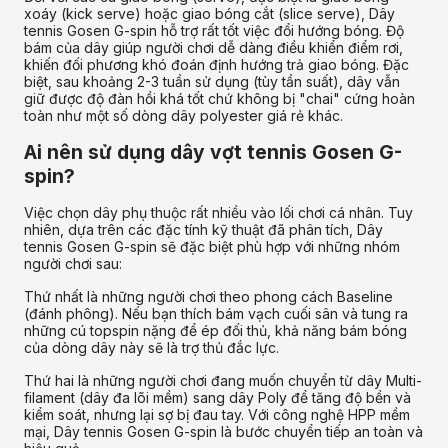
xoáy (kick serve) hoặc giao bóng cắt (slice serve), Dây
tennis Gosen G-spin hỗ trợ rất tốt việc đổi hướng bóng. Độ
bám của dây giúp người chơi dễ dàng điều khiển điểm rơi,
khiến đối phương khó đoán định hướng trả giao bóng. Đặc
biệt, sau khoảng 2-3 tuần sử dụng (tùy tần suất), dây vẫn
giữ được độ đàn hồi khá tốt chứ không bị "chai" cứng hoàn
toàn như một số dòng dây polyester giá rẻ khác.
Ai nên sử dụng dây vợt tennis Gosen G-
spin?
Việc chọn dây phụ thuộc rất nhiều vào lối chơi cá nhân. Tuy
nhiên, dựa trên các đặc tính kỹ thuật đã phân tích, Dây
tennis Gosen G-spin sẽ đặc biệt phù hợp với những nhóm
người chơi sau:
Thứ nhất là những người chơi theo phong cách Baseline
(đánh phông). Nếu bạn thích bám vạch cuối sân và tung ra
những cú topspin nặng để ép đối thủ, khả năng bám bóng
của dòng dây này sẽ là trợ thủ đắc lực.
Thứ hai là những người chơi đang muốn chuyển từ dây Multi-
filament (dây đa lõi mềm) sang dây Poly để tăng độ bền và
kiểm soát, nhưng lại sợ bị đau tay. Với công nghệ HPP mềm
mại, Dây tennis Gosen G-spin là bước chuyển tiếp an toàn và