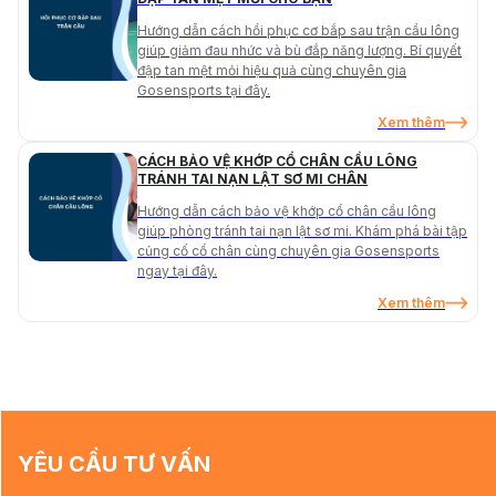
Hướng dẫn cách hồi phục cơ bắp sau trận cầu lông
giúp giảm đau nhức và bù đắp năng lượng. Bí quyết
đập tan mệt mỏi hiệu quả cùng chuyên gia
Gosensports tại đây.
Xem thêm
CÁCH BẢO VỆ KHỚP CỔ CHÂN CẦU LÔNG
TRÁNH TAI NẠN LẬT SƠ MI CHÂN
Hướng dẫn cách bảo vệ khớp cổ chân cầu lông
giúp phòng tránh tai nạn lật sơ mi. Khám phá bài tập
củng cố cổ chân cùng chuyên gia Gosensports
ngay tại đây.
Xem thêm
YÊU CẦU TƯ VẤN