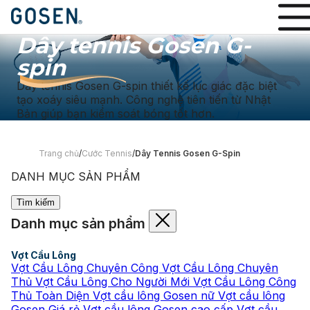
Dây tennis Gosen G-
spin
Dây tennis Gosen G-spin thiết kế lục giác đặc biệt
tạo xoáy siêu mạnh. Công nghệ tiên tiến từ Nhật
Bản giúp bạn kiểm soát bóng tốt hơn.
Trang chủ
/
Cước Tennis
/
Dây Tennis Gosen G-Spin
DANH MỤC SẢN PHẨM
Tìm kiếm
Danh mục sản phẩm
Vợt Cầu Lông
Vợt Cầu Lông Chuyên Công
Vợt Cầu Lông Chuyên
Thủ
Vợt Cầu Lông Cho Người Mới
Vợt Cầu Lông Công
Thủ Toàn Diện
Vợt cầu lông Gosen nữ
Vợt cầu lông
Gosen Giá rẻ
Vợt cầu lông Gosen cao cấp
Vợt cầu