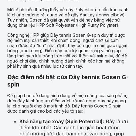
Một định kiến thường thấy về dây Polyester có cấu trúc cạnh
là chúng thường rất cứng và dễ gây đau tay (tennis elbow).
Tuy nhiên, Gosen đã giải quyết vấn đề này bằng việc sử
dụng chất liệu HPP Soft Polyester (High Purity Polymer).
Công nghệ HPP giúp Dây tennis Gosen G-spin duy trì được
độ mềm mại cần thiết. Khi chạm bóng, người chơi sẽ cảm
nhận được độ "lún" nhất định, hay còn gọi là cảm giác ngậm
bóng (pocketing). Điều này cực kỳ quan trọng vì nó giúp
tăng thời gian lưu bóng trên mặt vợt thêm vài mili-giây, đủ để
người chơi điều chỉnh hướng đánh chính xác hơn mà không
phải hy sinh quá nhiều lực từ cánh tay.
Đặc điểm nổi bật của Dây tennis Gosen G-
spin
Để giúp bạn dễ dàng hình dung về hiệu năng của sản phẩm,
dưới đây là những ưu điểm vượt trội mà dòng dây này mang
lại cho người chơi ở mọi trình độ. Dây tennis Gosen G-spin
được đánh giá cao bởi các yếu tố sau:
Khả năng tạo xoáy (Spin Potential):
Đây là ưu
điểm lớn nhất. Các cạnh lục giác hoạt động
như những lưỡi dao bám chặt vào bóng, giúp