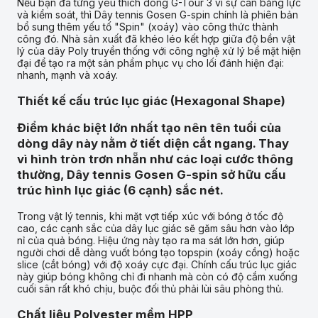
Nếu bạn đã từng yêu thích dòng G-Tour 3 vì sự cân bằng lực
và kiểm soát, thì Dây tennis Gosen G-spin chính là phiên bản
bổ sung thêm yếu tố "Spin" (xoáy) vào công thức thành
công đó. Nhà sản xuất đã khéo léo kết hợp giữa độ bền vật
lý của dây Poly truyền thống với công nghệ xử lý bề mặt hiện
đại để tạo ra một sản phẩm phục vụ cho lối đánh hiện đại:
nhanh, mạnh và xoáy.
Thiết kế cấu trúc lục giác (Hexagonal Shape)
Điểm khác biệt lớn nhất tạo nên tên tuổi của
dòng dây này nằm ở tiết diện cắt ngang. Thay
vì hình tròn trơn nhẵn như các loại cước thông
thường, Dây tennis Gosen G-spin sở hữu cấu
trúc hình lục giác (6 cạnh) sắc nét.
Trong vật lý tennis, khi mặt vợt tiếp xúc với bóng ở tốc độ
cao, các cạnh sắc của dây lục giác sẽ găm sâu hơn vào lớp
nỉ của quả bóng. Hiệu ứng này tạo ra ma sát lớn hơn, giúp
người chơi dễ dàng vuốt bóng tạo topspin (xoáy cồng) hoặc
slice (cắt bóng) với độ xoáy cực đại. Chính cấu trúc lục giác
này giúp bóng không chỉ đi nhanh mà còn có độ cắm xuống
cuối sân rất khó chịu, buộc đối thủ phải lùi sâu phòng thủ.
Chất liệu Polyester mềm HPP