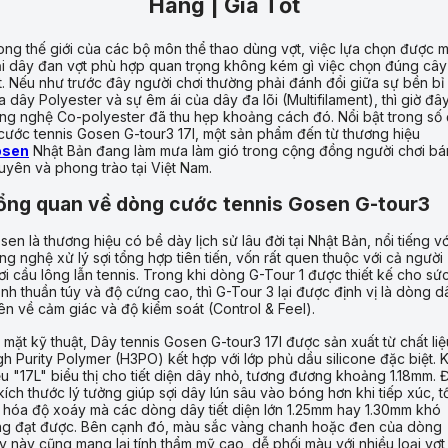
Hãng | Giá Tốt
ong thế giới của các bộ môn thể thao dùng vợt, việc lựa chọn được m
ại dây đan vợt phù hợp quan trọng không kém gì việc chọn đúng cây
t. Nếu như trước đây người chơi thường phải đánh đổi giữa sự bền bỉ
a dây Polyester và sự êm ái của dây đa lõi (Multifilament), thì giờ đâ
ng nghệ Co-polyester đã thu hẹp khoảng cách đó. Nổi bật trong số
 cước tennis Gosen G-tour3 17l, một sản phẩm đến từ thương hiệu
osen
Nhật Bản đang làm mưa làm gió trong cộng đồng người chơi bá
uyên và phong trào tại Việt Nam.
ổng quan về dòng cước tennis Gosen G-tour3
sen là thương hiệu có bề dày lịch sử lâu đời tại Nhật Bản, nổi tiếng vớ
ng nghệ xử lý sợi tổng hợp tiên tiến, vốn rất quen thuộc với cả người
ơi cầu lông lẫn tennis. Trong khi dòng G-Tour 1 được thiết kế cho sứ
nh thuần túy và độ cứng cao, thì G-Tour 3 lại được định vị là dòng d
iên về cảm giác và độ kiểm soát (Control & Feel).
 mặt kỹ thuật, Dây tennis Gosen G-tour3 17l được sản xuất từ chất liệ
gh Purity Polymer (H3PO) kết hợp với lớp phủ dầu silicone đặc biệt. 
ệu "17L" biểu thị cho tiết diện dây nhỏ, tương đương khoảng 1.18mm. 
 kích thước lý tưởng giúp sợi dây lún sâu vào bóng hơn khi tiếp xúc, tố
 hóa độ xoáy mà các dòng dây tiết diện lớn 1.25mm hay 1.30mm khó
ng đạt được. Bên cạnh đó, màu sắc vàng chanh hoặc đen của dòng
y này cũng mang lại tính thẩm mỹ cao, dễ phối màu với nhiều loại vợt