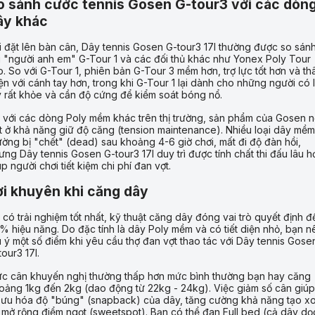
o sánh cước tennis Gosen G-tour3 với các dòn
ây khác
i đặt lên bàn cân, Dây tennis Gosen G-tour3 17l thường được so sán
i "người anh em" G-Tour 1 và các đối thủ khác như Yonex Poly Tour
o. So với G-Tour 1, phiên bản G-Tour 3 mềm hơn, trợ lực tốt hơn và th
iện với cánh tay hơn, trong khi G-Tour 1 lại dành cho những người có 
y rất khỏe và cần độ cứng để kiểm soát bóng nổ.
 với các dòng Poly mềm khác trên thị trường, sản phẩm của Gosen n
t ở khả năng giữ độ căng (tension maintenance). Nhiều loại dây mềm
ường bị "chết" (dead) sau khoảng 4-6 giờ chơi, mất đi độ đàn hồi,
ưng Dây tennis Gosen G-tour3 17l duy trì được tính chất thi đấu lâu h
úp người chơi tiết kiệm chi phí đan vợt.
ời khuyên khi căng dây
 có trải nghiệm tốt nhất, kỹ thuật căng dây đóng vai trò quyết định đ
% hiệu năng. Do đặc tính là dây Poly mềm và có tiết diện nhỏ, bạn n
u ý một số điểm khi yêu cầu thợ đan vợt thao tác với Dây tennis Gose
tour3 17l.
c cân khuyến nghị thường thấp hơn mức bình thường bạn hay căng
oảng 1kg đến 2kg (dao động từ 22kg - 24kg). Việc giảm số cân giúp
i ưu hóa độ "búng" (snapback) của dây, tăng cường khả năng tạo x
 mở rộng điểm ngọt (sweetspot). Bạn có thể đan Full bed (cả dây dọ