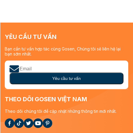
YÊU CẦU TƯ VẤN
Bạn cần tư vấn hợp tác cùng Gosen, Chúng tôi sẽ liên hệ lại
bạn sớm nhất.
Yêu cầu tư vấn
THEO DÕI GOSEN VIỆT NAM
Theo dõi chúng tôi để cập nhật những thông tin mới nhất.