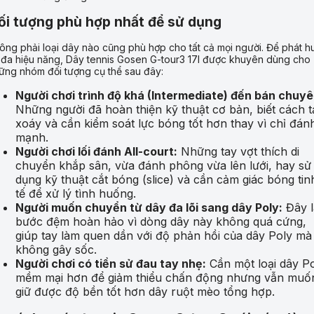
ối tượng phù hợp nhất để sử dụng
ông phải loại dây nào cũng phù hợp cho tất cả mọi người. Để phát h
i đa hiệu năng, Dây tennis Gosen G-tour3 17l được khuyên dùng cho
ững nhóm đối tượng cụ thể sau đây:
Người chơi trình độ khá (Intermediate) đến bán chuyê
Những người đã hoàn thiện kỹ thuật cơ bản, biết cách 
xoáy và cần kiểm soát lực bóng tốt hơn thay vì chỉ đán
mạnh.
Người chơi lối đánh All-court:
Những tay vợt thích di
chuyển khắp sân, vừa đánh phông vừa lên lưới, hay sử
dụng kỹ thuật cắt bóng (slice) và cần cảm giác bóng tin
tế để xử lý tình huống.
Người muốn chuyển từ dây đa lõi sang dây Poly:
Đây l
bước đệm hoàn hảo vì dòng dây này không quá cứng,
giúp tay làm quen dần với độ phản hồi của dây Poly mà
không gây sốc.
Người chơi có tiền sử đau tay nhẹ:
Cần một loại dây P
mềm mại hơn để giảm thiểu chấn động nhưng vẫn muố
giữ được độ bền tốt hơn dây ruột mèo tổng hợp.