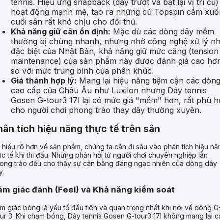
tennis. Hiệu ứng snapback (dây trượt và bật lại vị trí cũ)
hoạt động mạnh mẽ, tạo ra những cú Topspin cắm xuố
cuối sân rất khó chịu cho đối thủ.
Khả năng giữ cân ổn định:
Mặc dù các dòng dây mềm
thường bị chùng nhanh, nhưng nhờ công nghệ xử lý nh
đặc biệt của Nhật Bản, khả năng giữ mức căng (tension
maintenance) của sản phẩm này được đánh giá cao hơ
so với mức trung bình của phân khúc.
Giá thành hợp lý:
Mang lại hiệu năng tiệm cận các dòn
cao cấp của Châu Âu như Luxilon nhưng Dây tennis
Gosen G-tour3 17l lại có mức giá "mềm" hơn, rất phù 
cho người chơi phong trào thay dây thường xuyên.
hân tích hiệu năng thực tế trên sân
 hiểu rõ hơn về sản phẩm, chúng ta cần đi sâu vào phân tích hiệu nă
ực tế khi thi đấu. Những phản hồi từ người chơi chuyên nghiệp lẫn
ong trào đều cho thấy sự cân bằng đáng ngạc nhiên của dòng dây
y.
m giác đánh (Feel) và Khả năng kiểm soát
m giác bóng là yếu tố đầu tiên và quan trọng nhất khi nói về dòng G
ur 3. Khi chạm bóng, Dây tennis Gosen G-tour3 17l không mang lại 