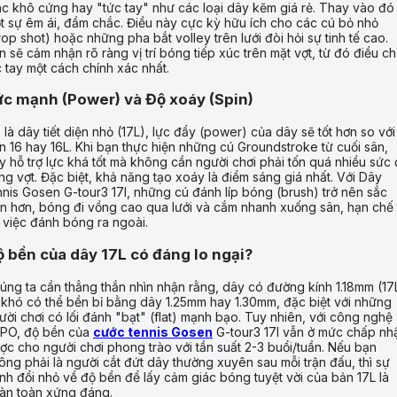
ác khô cứng hay "tức tay" như các loại dây kẽm giá rẻ. Thay vào đó 
t sự êm ái, đầm chắc. Điều này cực kỳ hữu ích cho các cú bỏ nhỏ
rop shot) hoặc những pha bắt volley trên lưới đòi hỏi sự tinh tế cao.
n sẽ cảm nhận rõ ràng vị trí bóng tiếp xúc trên mặt vợt, từ đó điều ch
c tay một cách chính xác nhất.
c mạnh (Power) và Độ xoáy (Spin)
 là dây tiết diện nhỏ (17L), lực đẩy (power) của dây sẽ tốt hơn so với
n 16 hay 16L. Khi bạn thực hiện những cú Groundstroke từ cuối sân,
y hỗ trợ lực khá tốt mà không cần người chơi phải tốn quá nhiều sức
ng vợt. Đặc biệt, khả năng tạo xoáy là điểm sáng giá nhất. Với Dây
nnis Gosen G-tour3 17l, những cú đánh líp bóng (brush) trở nên sắc
n hơn, bóng đi vồng cao qua lưới và cắm nhanh xuống sân, hạn chế 
 việc đánh bóng ra ngoài.
 bền của dây 17L có đáng lo ngại?
úng ta cần thẳng thắn nhìn nhận rằng, dây có đường kính 1.18mm (17
 khó có thể bền bỉ bằng dây 1.25mm hay 1.30mm, đặc biệt với những
ười chơi có lối đánh "bạt" (flat) mạnh bạo. Tuy nhiên, với công nghệ
PO, độ bền của
cước tennis Gosen
G-tour3 17l vẫn ở mức chấp nh
ợc cho người chơi phong trào với tần suất 2-3 buổi/tuần. Nếu bạn
ông phải là người cắt đứt dây thường xuyên sau mỗi trận đấu, thì sự
nh đổi nhỏ về độ bền để lấy cảm giác bóng tuyệt vời của bản 17L là
àn toàn xứng đáng.