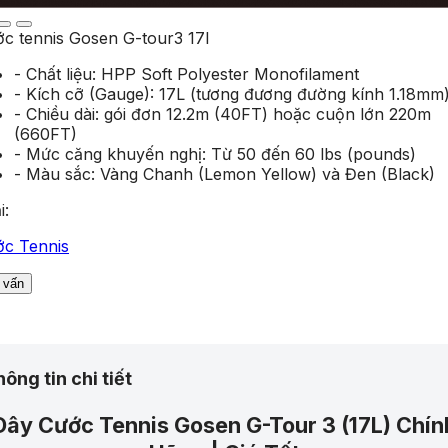
c tennis Gosen G-tour3 17l
- Chất liệu: HPP Soft Polyester Monofilament
- Kích cỡ (Gauge): 17L (tương đương đường kính 1.18mm
- Chiều dài: gói đơn 12.2m (40FT) hoặc cuộn lớn 220m
(660FT)
- Mức căng khuyến nghị: Từ 50 đến 60 lbs (pounds)
- Màu sắc: Vàng Chanh (Lemon Yellow) và Đen (Black)
i:
c Tennis
Tư vấn
ông tin chi tiết
Dây Cước Tennis Gosen G-Tour 3 (17L) Chín