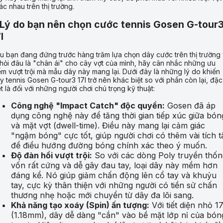
ác nhau trên thị trường.
 Lý do bạn nên chọn cước tennis Gosen G-tour
l
u bạn đang đứng trước hàng trăm lựa chọn dây cước trên thị trường
 hỏi đâu là "chân ái" cho cây vợt của mình, hãy cân nhắc những ưu
ểm vượt trội mà mẫu dây này mang lại. Dưới đây là những lý do khiến
y tennis Gosen G-tour3 17l trở nên khác biệt so với phần còn lại, đặc
ệt là đối với những người chơi chú trọng kỹ thuật:
Công nghệ "Impact Catch" độc quyền:
Gosen đã áp
dụng công nghệ này để tăng thời gian tiếp xúc giữa bón
và mặt vợt (dwell-time). Điều này mang lại cảm giác
"ngậm bóng" cực tốt, giúp người chơi có thêm vài tích t
để điều hướng đường bóng chính xác theo ý muốn.
Độ đàn hồi vượt trội:
So với các dòng Poly truyền thốn
vốn rất cứng và dễ gây đau tay, loại dây này mềm hơn
đáng kể. Nó giúp giảm chấn động lên cổ tay và khuỷu
tay, cực kỳ thân thiện với những người có tiền sử chấn
thương nhẹ hoặc mới chuyển từ dây đa lõi sang.
Khả năng tạo xoáy (Spin) ấn tượng:
Với tiết diện nhỏ 1
(1.18mm), dây dễ dàng "cắn" vào bề mặt lớp nỉ của bón