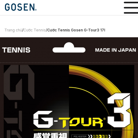
Trang chủ
/
Cước Tennis
/
Cước Tennis Gosen G-Tour3 17l