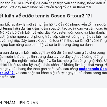
 ngang đều là G-tour3) để cảm nhận trọn vẹn tính năng, hoặc đan lai
ybrid) với dây mềm khác nếu muốn tăng tối đa sự thoải mái.
ết luận về cước tennis Gosen G-tour3 17l
ng kết lại, đây là một sản phẩm hội tụ đầy đủ những yếu tố mà người
ơi tennis hiện đại tìm kiếm: Kiểm soát tốt, tạo xoáy cao và cảm giác 
. Nó xóa bỏ định kiến về việc dây Polyester luôn cứng và khó đánh,
 cơ hội cho người chơi phong trào tiếp cận với công nghệ dây kiểm s
uyên nghiệp. Dây tennis Gosen G-tour3 17l thực sự là một "vũ khí" lợi
i giúp bạn nâng cao trình độ và sự tự tin trong từng cú đánh.
u bạn đang tìm kiếm một sự thay đổi để làm mới cảm giác chơi bóng
ặc muốn khắc phục tình trạng đau tay do dây vợt quá cứng, đừng
ần ngại thử nghiệm mẫu dây này. Sự kết hợp giữa công nghệ Nhật B
 thiết kế tối ưu cho kỹ thuật chắc chắn sẽ không làm bạn thất vọng. 
n ngay cửa hàng thể thao gần nhất, yêu cầu căng
cước tennis Go
tour3 17l
và cảm nhận sự khác biệt rõ rệt ngay từ cú chạm bóng đầ
n trên sân.
N PHẨM LIÊN QUAN